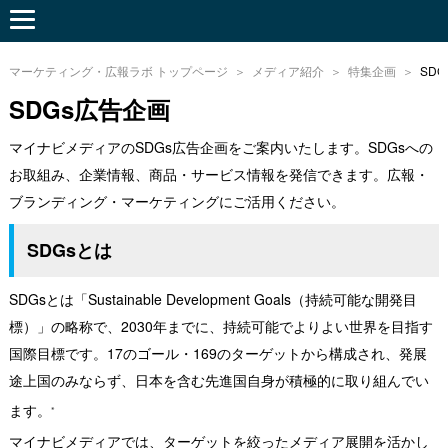
マーケティング・広報ラボ トップページ
メディア紹介
特集企画
SD
SDGs広告企画
マイナビメディアのSDGs広告企画をご案内いたします。SDGsへの
お取組み、企業情報、商品・サービス情報を発信できます。広報・
ブランディング・マーケティングにご活用ください。
SDGsとは
SDGsとは「Sustainable Development Goals（持続可能な開発目
標）」の略称で、2030年までに、持続可能でよりよい世界を目指す
国際目標です。17のゴール・169のターゲットから構成され、発展
途上国のみならず、日本を含む先進国自身が積極的に取り組んでい
ます。
※
マイナビメディアでは、ターゲットを絞ったメディア展開を活かし