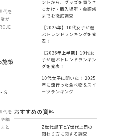
ントから、グッズを買うき
っかけ・購入場所・金額感
世代を
までを徹底調査
企業が
OJE
【2025年】10代女子が選
ぶトレンドランキングを発
表！
【2026年上半期】10代女
子が選ぶトレンドランキン
b施策
グを発表！
10代女子に聞いた！ 2025
年に流行った食べ物＆スイ
ーツランキング
・S
おすすめの資料
世代を
ジや編
Z世代部下とY世代上司の
くまと
関わり方に関する調査