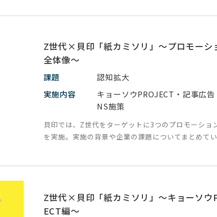
Z世代×貝印「紙カミソリ」～プロモーシ
全体像～
課題
認知拡大
実施内容
キョーソウPROJECT・記事広告
NS施策
貝印では、Z世代をターゲットに3つのプロモーショ
を実施。実施の背景や企業の課題についてまとめてい
Z世代×貝印「紙カミソリ」～キョーソウP
ECT編～