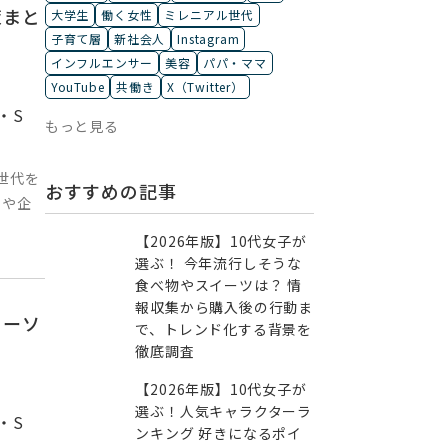
策まと
大学生
働く女性
ミレニアル世代
子育て層
新社会人
Instagram
インフルエンサー
美容
パパ・ママ
YouTube
共働き
X（Twitter）
・S
もっと見る
世代を
おすすめの記事
景や企
【2026年版】10代女子が
選ぶ！ 今年流行しそうな
食べ物やスイーツは？ 情
報収集から購入後の行動ま
ョーソ
で、トレンド化する背景を
徹底調査
【2026年版】10代女子が
選ぶ！人気キャラクターラ
・S
ンキング 好きになるポイ