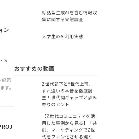
対話型生成AIを含む情報収
集に​関する実態調査
ョン
大学生のAI利用実態
・S
おすすめの動画
ン施策
Z世代部下とY世代上司、
ます。
すれ違いの本音を徹底調
査！世代間ギャップと歩み
寄りのヒント
【Z世代コミュニティを活
用した事例から見る】「共
ROJ
創」マーケティングでZ世
代をファン化させる鍵と