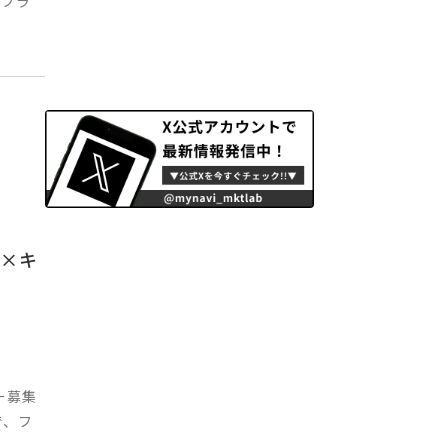
ーブラ
成×キ
ー募集
で、フ