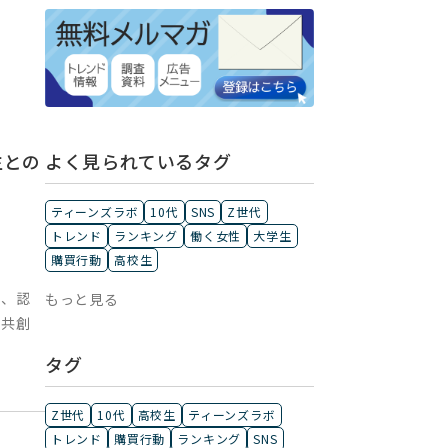
よく見られているタグ
生との
ティーンズラボ
10代
SNS
Z世代
トレンド
ランキング
働く女性
大学生
購買行動
高校生
て、認
もっと見る
と共創
タグ
Z世代
10代
高校生
ティーンズラボ
トレンド
購買行動
ランキング
SNS